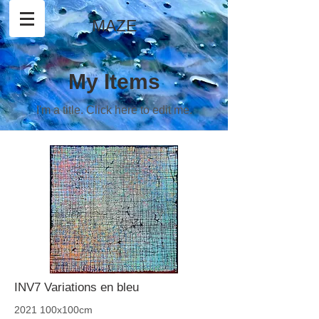
MAZE
My Items
I'm a title. ​Click here to edit me.
INV7 Variations en bleu
2021 100x100cm